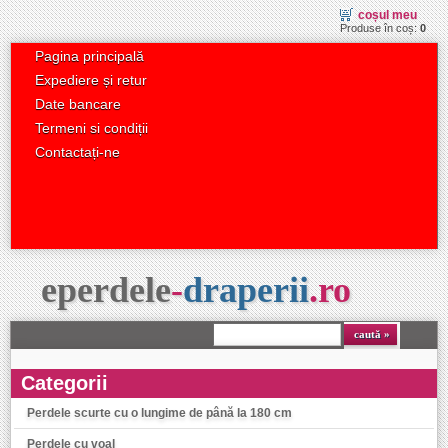
coșul meu
Produse în coș:
0
Pagina principală
Expediere și retur
Date bancare
Termeni si condiții
Contactați-ne
eperdele
-
draperii
.
ro
caută
Categorii
Perdele scurte cu o lungime de până la 180 cm
Perdele cu voal