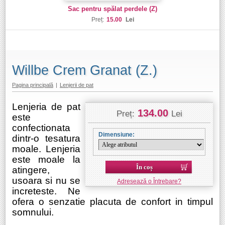
Sac pentru spălat perdele (Z)
Preț:
15.00
Lei
Willbe Crem Granat (Z.)
Pagina principală
|
Lenjerii de pat
Lenjeria de pat
134.00
Preț:
Lei
este
confectionata
Dimensiune:
dintr-o tesatura
moale. Lenjeria
este moale la
În coș
atingere,
usoara si nu se
Adresează o Întrebare?
increteste. Ne
ofera o senzatie placuta de confort in timpul
somnului.