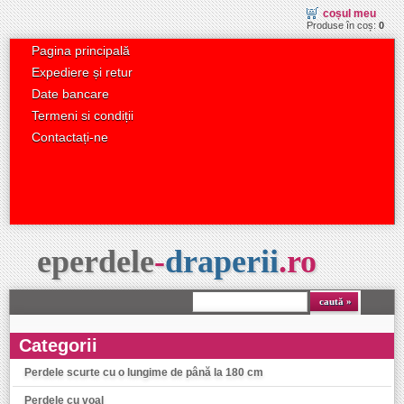
coșul meu
Produse în coș:
0
Pagina principală
Expediere și retur
Date bancare
Termeni si condiții
Contactați-ne
eperdele
-
draperii
.
ro
caută
Categorii
Perdele scurte cu o lungime de până la 180 cm
Perdele cu voal