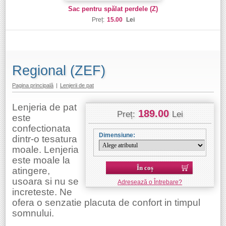
Sac pentru spălat perdele (Z)
Preț:
15.00
Lei
Regional (ZEF)
Pagina principală
|
Lenjerii de pat
Lenjeria de pat
189.00
Preț:
Lei
este
confectionata
Dimensiune:
dintr-o tesatura
moale. Lenjeria
este moale la
În coș
atingere,
usoara si nu se
Adresează o Întrebare?
increteste. Ne
ofera o senzatie placuta de confort in timpul
somnului.