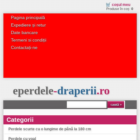
coșul meu
Produse în coș:
0
Pagina principală
Expediere și retur
Date bancare
Termeni si condiții
Contactați-ne
eperdele
-
draperii
.
ro
caută
Categorii
Perdele scurte cu o lungime de până la 180 cm
Perdele cu voal