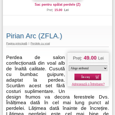
Sac pentru spălat perdele (Z)
Preț:
15.00
Lei
Pirian Arc (ZFLA.)
Pagina principală
|
Perdele cu voal
Perdea de salon
49.00
Preț:
Lei
confecționată din voal alb
de înaltă calitate. Cusută
cu bumbac guipure,
În coș
adaptat la perdea.
Adresează o Întrebare?
Scurtăm acest set fără
costuri suplimentare. Un
design frumos va decora ferestrele Dvs.
Înălțimea dată în cel mai lung punct al
perdelei. Lățimea dată înainte de încrețire.
Lățimea perdelei este cel mai bine de