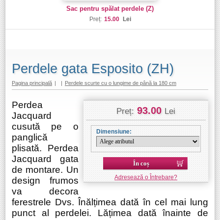
Sac pentru spălat perdele (Z)
Preț:
15.00
Lei
Perdele gata Esposito (ZH)
Pagina principală
|
|
Perdele scurte cu o lungime de până la 180 cm
Perdea
93.00
Preț:
Lei
Jacquard
cusută pe o
Dimensiune:
panglică
plisată. Perdea
Jacquard gata
În coș
de montare. Un
Adresează o Întrebare?
design frumos
va decora
ferestrele Dvs. Înălțimea dată în cel mai lung
punct al perdelei. Lățimea dată înainte de