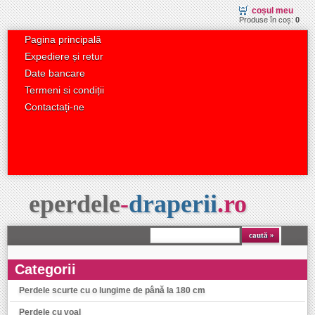
coșul meu
Produse în coș:
0
Pagina principală
Expediere și retur
Date bancare
Termeni si condiții
Contactați-ne
eperdele
-
draperii
.
ro
caută
Categorii
Perdele scurte cu o lungime de până la 180 cm
Perdele cu voal