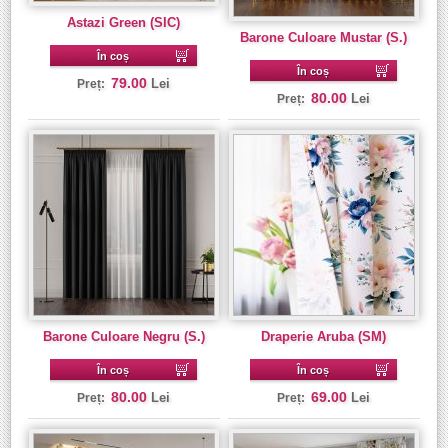
Astazi Green (SIC)
Barone Culoare Mustar (S.)
În coș
În coș
79.00
Lei
Preț:
80.00
Lei
Preț:
Barone Culoare Negru (S.)
Draperie Aruba (SM)
În coș
În coș
80.00
69.00
Lei
Lei
Preț:
Preț: