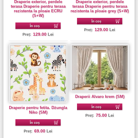
Draperie exterior, perdele
Draperie exterior, perdele
terasa Draperie pentru terasa
terasa Draperie pentru terasa
rezistenta la ploaie ECRU
rezistenta la ploaie grey (S+W)
(S+W)
În coș
În coș
129.00
Lei
Preț:
129.00
Lei
Preț:
Draperii Alvaro krem (SM)
În coș
Draperie pentru fetita. Dżungla
Niko (SM)
75.00
Lei
Preț:
În coș
69.00
Lei
Preț: