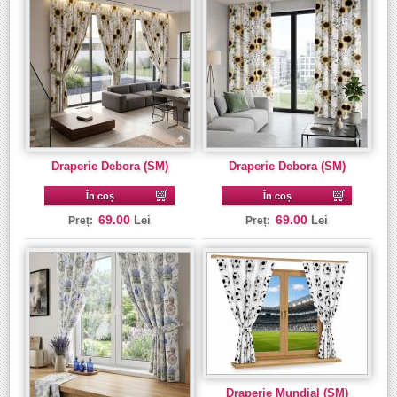
Draperie Debora (SM)
Draperie Debora (SM)
În coș
În coș
69.00
69.00
Lei
Lei
Preț:
Preț:
Draperie Mundial (SM)