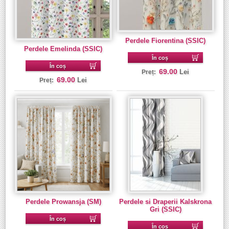
Perdele Fiorentina (SSIC)
Perdele Emelinda (SSIC)
În coș
În coș
69.00
Lei
Preț:
69.00
Lei
Preț:
Perdele Prowansja (SM)
Perdele si Draperii Kalskrona
Gri (SSIC)
În coș
În coș