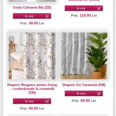
Costa Culoarea Bej (ZD)
În coș
119.00
Lei
Preț:
În coș
49.00
Lei
Preț:
Draperii Bergamo pentru living
Draperii Gri Caramela (SM)
– confecționate la comandă
(SM)
În coș
69.00
Lei
Preț:
În coș
69.00
Lei
Preț: