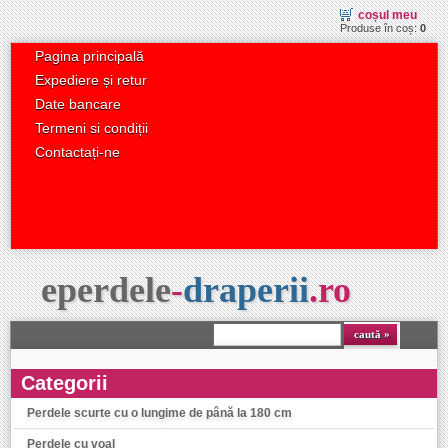
coșul meu
Produse în coș:
0
Pagina principală
Expediere și retur
Date bancare
Termeni si condiții
Contactați-ne
eperdele
-
draperii
.
ro
caută
Categorii
Perdele scurte cu o lungime de până la 180 cm
Perdele cu voal