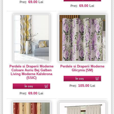
69.00
Lei
Preț:
69.00
Lei
Preț:
Perdele si Draperii Moderne
Perdele si Draperii Moderne
Coloare Auriu Bej Galben
Glicynia (SM)
Living Moderne Kalskrona
(SSIC)
În coș
105.00
Lei
Preț:
În coș
69.00
Lei
Preț: