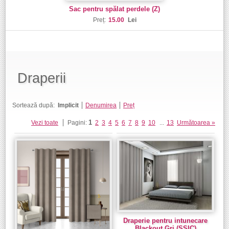
Sac pentru spălat perdele (Z)
Preț:
15.00
Lei
Draperii
Sortează după:
Implicit
Denumirea
Preț
1
Vezi toate
Pagini:
2
3
4
5
6
7
8
9
10
...
13
Următoarea »
Draperie pentru intunecare
Blackout Gri (SSIC)