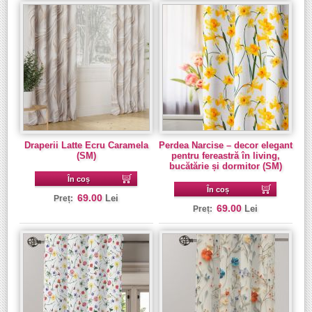
Draperii Latte Ecru Caramela
Perdea Narcise – decor elegant
(SM)
pentru fereastră în living,
bucătărie și dormitor (SM)
În coș
În coș
69.00
Lei
Preț:
69.00
Lei
Preț: