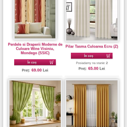
Perdele si Draperii Moderne de
Pilar Tasma Culoarea Ecru (Z)
Culoare Wine Visiniu,
Mondego (SSIC)
În coș
În coș
Posiadamy na stanie:
2
65.00
Lei
Preț:
69.00
Lei
Preț: