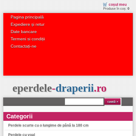
coșul meu
Produse în coș:
0
Pagina principală
Expediere și retur
Date bancare
Termeni si condiții
Contactați-ne
eperdele
-
draperii
.
ro
caută
Categorii
Perdele scurte cu o lungime de până la 180 cm
Perdele cu voal