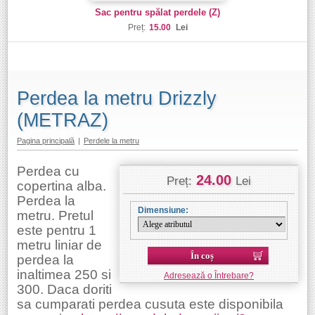
Sac pentru spălat perdele (Z)
Preț:
15.00
Lei
Perdea la metru Drizzly
(METRAZ)
Pagina principală
|
Perdele la metru
Perdea cu
24.00
Preț:
Lei
copertina alba.
Perdea la
Dimensiune:
metru. Pretul
este pentru 1
metru liniar de
În coș
perdea la
inaltimea 250 si
Adresează o Întrebare?
300. Daca doriti
sa cumparati perdea cusuta este disponibila