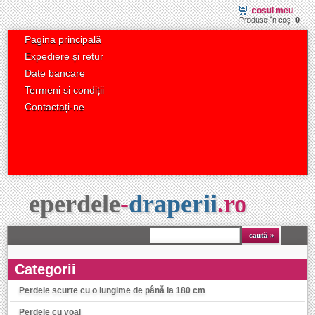
coșul meu
Produse în coș:
0
Pagina principală
Expediere și retur
Date bancare
Termeni si condiții
Contactați-ne
eperdele
-
draperii
.
ro
caută
Categorii
Perdele scurte cu o lungime de până la 180 cm
Perdele cu voal