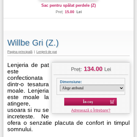
Sac pentru spălat perdele (Z)
Preț:
15.00
Lei
Willbe Gri (Z.)
Pagina principală
|
Lenjerii de pat
Lenjeria de pat
134.00
Preț:
Lei
este
confectionata
Dimensiune:
dintr-o tesatura
moale. Lenjeria
este moale la
În coș
atingere,
usoara si nu se
Adresează o Întrebare?
increteste. Ne
ofera o senzatie placuta de confort in timpul
somnului.