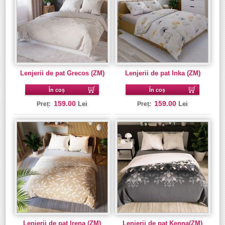
Lenjerii de pat Grecos (ZM)
Lenjerii de pat Inka (ZM)
În coș
În coș
159.00
159.00
Lei
Lei
Preț:
Preț:
Lenjerii de pat Irena (ZM)
Lenjerii de pat Kenna(ZM)