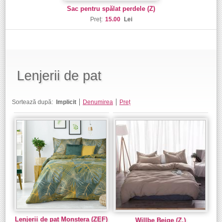
Sac pentru spălat perdele (Z)
Preț:
15.00
Lei
Lenjerii de pat
Sortează după:
Implicit
Denumirea
Preț
Lenjerii de pat Monstera (ZEF)
Willbe Beige (Z.)