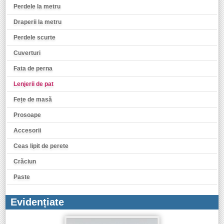
Perdele la metru
Draperii la metru
Perdele scurte
Cuverturi
Fata de perna
Lenjerii de pat
Fețe de masă
Prosoape
Accesorii
Ceas lipit de perete
Crăciun
Paste
Evidențiate