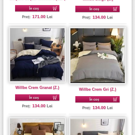
În coș
În coș
171.00
Lei
Preț:
134.00
Lei
Preț:
Willbe Crem Granat (Z.)
Willbe Crem Gri (Z.)
În coș
În coș
134.00
Lei
Preț:
134.00
Lei
Preț: