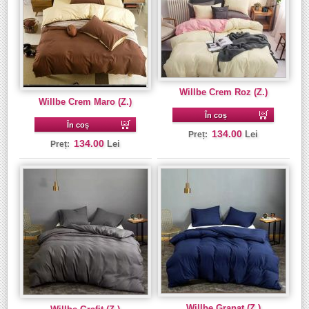
Willbe Crem Roz (Z.)
Willbe Crem Maro (Z.)
În coș
În coș
134.00
Lei
Preț:
134.00
Lei
Preț:
Willbe Granat (Z.)