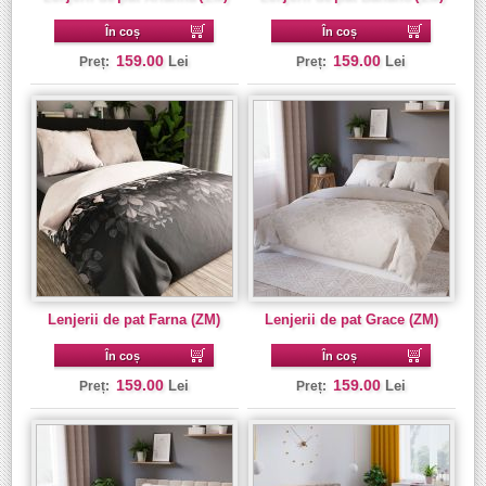
În coș
În coș
159.00
159.00
Lei
Lei
Preț:
Preț:
Lenjerii de pat Farna (ZM)
Lenjerii de pat Grace (ZM)
În coș
În coș
159.00
159.00
Lei
Lei
Preț:
Preț: