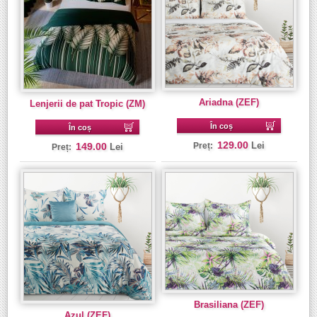
Ariadna (ZEF)
Lenjerii de pat Tropic (ZM)
În coș
În coș
129.00
Lei
149.00
Preț:
Lei
Preț:
Brasiliana (ZEF)
Azul (ZEF)