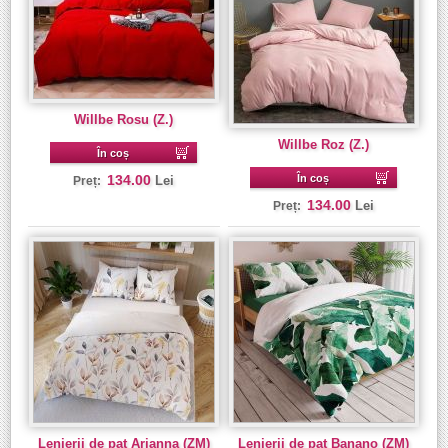
Willbe Rosu (Z.)
Willbe Roz (Z.)
În coș
134.00
În coș
Lei
Preț:
134.00
Lei
Preț:
Lenjerii de pat Arianna (ZM)
Lenjerii de pat Banano (ZM)