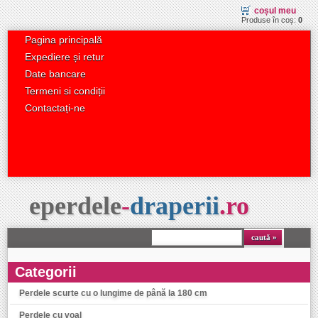
coșul meu
Produse în coș:
0
Pagina principală
Expediere și retur
Date bancare
Termeni si condiții
Contactați-ne
eperdele
-
draperii
.
ro
caută
Categorii
Perdele scurte cu o lungime de până la 180 cm
Perdele cu voal